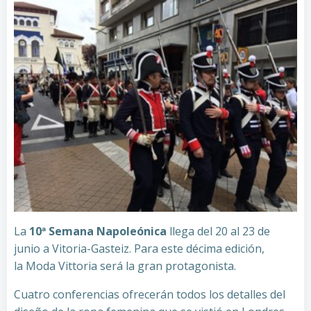
La
10ª
Semana
Napoleónica
llega del 20 al 23 de
junio a Vitoria-Gasteiz. Para este décima edición,
la Moda Vittoria será la gran protagonista.
Cuatro conferencias ofrecerán todos los detalles del