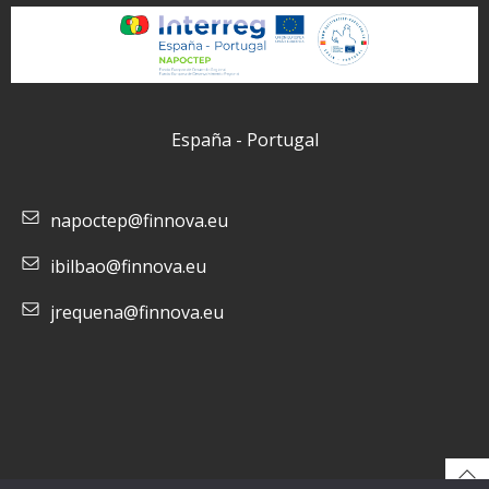
España - Portugal
napoctep@finnova.eu
ibilbao@finnova.eu
jrequena@finnova.eu