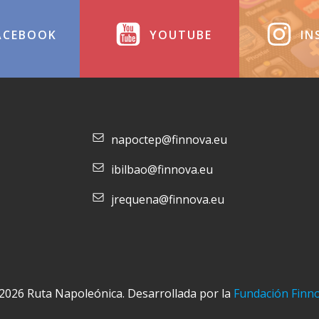
ACEBOOK
YOUTUBE
IN
napoctep@finnova.eu
ibilbao@finnova.eu
jrequena@finnova.eu
2026 Ruta Napoleónica. Desarrollada por la
Fundación Finn