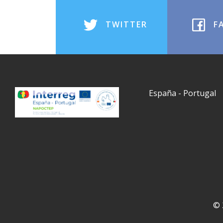
TWITTER
F
España - Portugal
© 