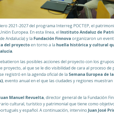
ciero 2021-2027 del programa Interreg POCTEP, el patrimoni
nión Europea. En esta línea, el
Instituto Andaluz de Patr
de Andalucía) y la
Fundación Finnova
organizaron un evento
a del proyecto
en torno a la
huella histórica y cultural 
alucía
.
 debatieron las posibles acciones del proyecto con los grupo
e proyecto, al que se le dio visibilidad de cara al proceso de
se registró en la agenda oficial de la
Semana Europea de la
s)
, evento anual en el que las ciudades y regiones muestran
Juan Manuel Revuelta
, director general de la Fundación F
rario cultural, turístico y patrimonial que tiene como objeti
o portugués y español. A continuación, intervino
Juan José Pr