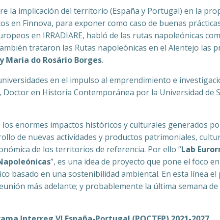
e la implicación del territorio (España y Portugal) en la pr
ctos en Finnova, para exponer como caso de buenas práctica
Europeos en IRRADIARE, habló de las rutas napoleónicas com
también trataron las Rutas napoleónicas en el Alentejo las p
y Maria do Rosário Borges
.
 universidades en el impulso al emprendimiento e investigac
,
Doctor en Historia Contemporánea por la Universidad de S
ue los enormes impactos históricos y culturales generados po
rollo de nuevas actividades y productos patrimoniales, cultu
conómica de los territorios de referencia. Por ello “
Lab Euror
 Napoleónicas
”, es una idea de proyecto que pone el foco en
o basado en una sostenibilidad ambiental. En esta línea el
eunión más adelante; y probablemente la última semana de 
ama Interreg VI España-Portugal (POCTEP) 2021-2027