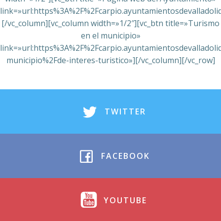
link=»url:https%3A%2F%2Fcarpio.ayuntamientosdevalladol
[/vc_column][vc_column width=»1/2″][vc_btn title=»Turismo
en el municipio»
link=»url:https%3A%2F%2Fcarpio.ayuntamientosdevalladolid
municipio%2Fde-interes-turistico»][/vc_column][/vc_row]
TWITTER
FACEBOOK
YOUTUBE