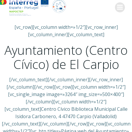
Saltar
al
contenido
[vc_row][vc_column width=»1/2″][vc_row_inner]
[vc_column_inner][vc_column_text]
Ayuntamiento (Centro
Cívico) de El Carpio
[/vc_column_text][/vc_column_inner][/vc_row_inner]
[/vc_column][/vc_row][vc_row][vc_column width=»1/2″]
[vc_single_image image=»3264″ img_size=»500×400″]
[/vc_column][vc_column width=»1/2″]
[vc_column_text]Centro Cívico Biblioteca Municipal Calle
Isidora Carbonero, 4 47470 Carpio (Valladolid)
[/vc_column_text][/vc_column][/vc_row][vc_row][vc_column
width=»1/2″][vc_btn title=»Página web del Ayuntamiento»