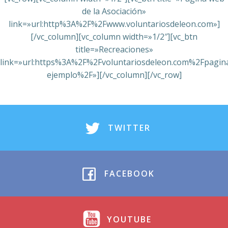
de la Asociación»
link=»url:http%3A%2F%2Fwww.voluntariosdeleon.com»]
[/vc_column][vc_column width=»1/2″][vc_btn
title=»Recreaciones»
link=»url:https%3A%2F%2Fvoluntariosdeleon.com%2Fpagin
ejemplo%2F»][/vc_column][/vc_row]
TWITTER
FACEBOOK
YOUTUBE