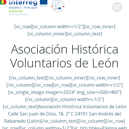
Saltar
al
contenido
[vc_row][vc_column width=»1/2″][vc_row_inner]
[vc_column_inner][vc_column_text]
Asociación Histórica
Voluntarios de León
[/vc_column_text][/vc_column_inner][/vc_row_inner]
[/vc_column][/vc_row][vc_row][vc_column width=»1/2″]
[vc_single_image image=»3324″ img_size=»500×400″]
[/vc_column][vc_column width=»1/2″]
[vc_column_text]Asociación Histórica Voluntarios de León
Calle San Juan de Dios, 18, 2º C 24191 San Andrés del
Rabanedo (León)[/vc_column_text][/vc_column][/vc_row]
[vc_row][vc_column width=»1/2″][vc_btn title=»Página web